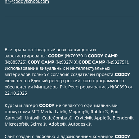
hr@coddyschool.com
Все права на товарный знак защищены и
зарегистрированы:
(
№760301
),
CODDY
CODDY CAMP
(
№885725
),
(
№932740
),
(
№932751
).
CODY CAMP
CODE CAMP
Использование визуальных и интеллектуальных
материалов только с согласия создателей проекта.
CODDY
включена в Единый реестр российского программного
обеспечения Минцифры РФ.
Реестровая запись №30399 от
22.10.2025
Курсы и лагеря
не являются официальными
CODDY
продуктами MIT Media Lab
®
, Mojang
®
, Roblox
®
, Epic
Games
®
, Unity
®
, CodeСombat
®
, Crytek
®
, Apple
®
, Blender
®
,
Microsoft
®
, Scirra
®
, Adobe
®
, Autodesk
®
.
Сайт создан с любовью и вдохновением командой
.
CODDY