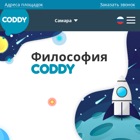
Адреса площадок
Заказать звонок
Самара
Философия
CODDY